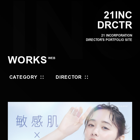
1IN
2
1
I
N
C
D
R
C
T
R
21 INCORPORATION
DIRECTOR'S PORTFOLIO SITE
WORKS
WEB
CATEGORY
DIRECTOR