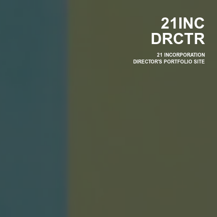
2
1
I
N
C
D
R
C
T
R
21 INCORPORATION
DIRECTOR'S PORTFOLIO SITE