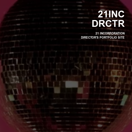
2
1
I
N
C
D
R
C
T
R
21 INCORPORATION
DIRECTOR'S PORTFOLIO SITE