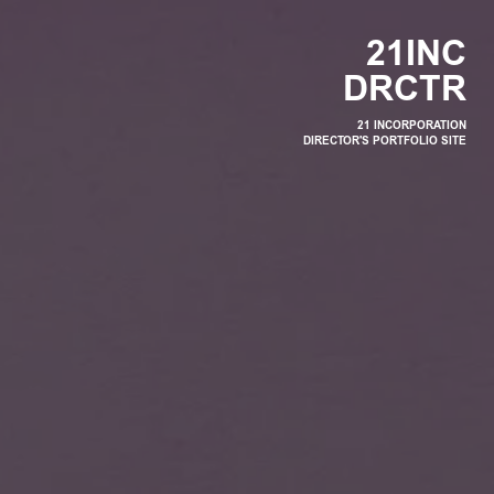
2
1
I
N
C
D
R
C
T
R
21 INCORPORATION
DIRECTOR'S PORTFOLIO SITE