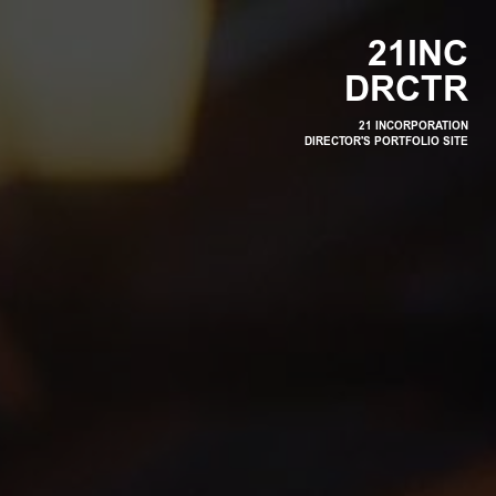
2
1
I
N
C
D
R
C
T
R
21 INCORPORATION
DIRECTOR'S PORTFOLIO SITE